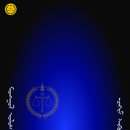
Үндсэн агуулга руу шилжих
Нүүр хуудас